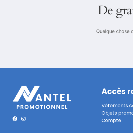
De gran
Quelque chose d’
Accès r
Vêtements co
Objets promo
Compte